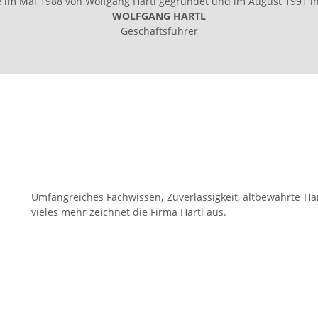
de im Mai 1988 von Wolfgang Hartl gegründet und im August 1991 
WOLFGANG HARTL
Geschäftsführer
Umfangreiches Fachwissen, Zuverlässigkeit, altbewährte Ha
vieles mehr zeichnet die Firma Hartl aus.